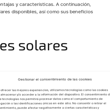
ntajas y características. A continuación,
lares disponibles, así como sus beneficios
es solares
 de los tipos más populares y eficientes
Gestionar el consentimiento de las cookies
 de silicio, lo que permite que las células
solar. Los paneles monocristalinos
 ofrecer las mejores experiencias, utilizamos tecnologías como las cookies
 almacenar y/o acceder a la información del dispositivo. El consentimiento 
 útil, lo que los hace ideales para
s tecnologías nos permitirá procesar datos como el comportamiento de
to consumo energético.
gación o las identificaciones únicas en este sitio. No consentir o retirar el
entimiento, puede afectar negativamente a ciertas características y