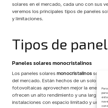
solares en el mercado, cada uno con sus ve
veremos los principales tipos de paneles so
y limitaciones.
Tipos de panel
Paneles solares monocristalinos
Los paneles solares
monocristalinos
son uno
del mercado. Están hechos de un solo cristal
fotovoltaicas aprovechen mejor la energía 
Para
para
ofrecen un alto rendimiento y una larga vida
esta
instalaciones con espacio limitado y un al
nave
cons