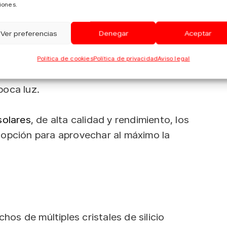
iones.
Ver preferencias
Denegar
Aceptar
madamente 18-22%).
Política de cookies
Política de privacidad
Aviso legal
poca luz.
solares
, de alta calidad y rendimiento, los
 opción para aprovechar al máximo la
hos de múltiples cristales de silicio