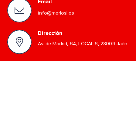
Email
info@merlosl.es
Dirección
Av. de Madrid, 64, LOCAL 6, 23009 Jaén