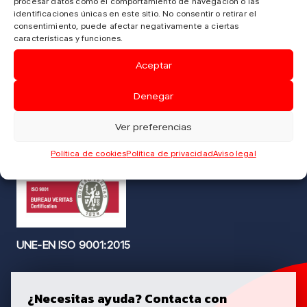
procesar datos como el comportamiento de navegación o las
identificaciones únicas en este sitio. No consentir o retirar el
consentimiento, puede afectar negativamente a ciertas
953 25 88 30
características y funciones.
info@merlosl.es
Aceptar
C/Albanchez de Magina, 39 – Parcela 131. Pol. Ind.
Denegar
Olivares – 23009 Jaén
Ver preferencias
Nuestro perfil de linkedin
Política de cookies
Política de privacidad
Aviso legal
UNE-EN ISO 9001:2015
¿Necesitas ayuda? Contacta con