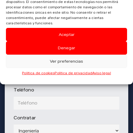
dispositivo. El consentimiento de estas tecnologías nos permitirá
procesar datos como el comportamiento de navegación o las
¿Necesitas ayuda? Contacta con
identificaciones únicas en este sitio. No consentir o retirar el
nosotros
consentimiento, puede afectar negativamente a ciertas
características y funciones.
Nombre
Aceptar
Denegar
Ver preferencias
Correo Electrónico
Política de cookies
Política de privacidad
Aviso legal
Teléfono
Contratar